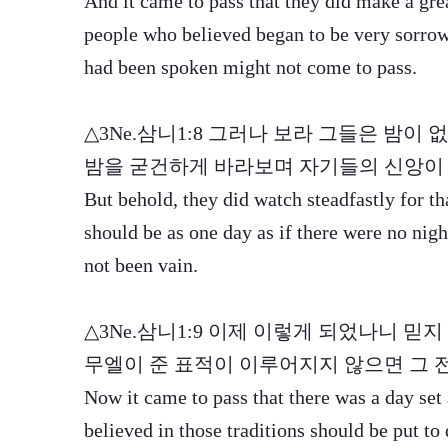
And it came to pass that they did make a gre
people who believed began to be very sorrow
had been spoken might not come to pass.
△3Ne.삼니1:8 그러나 보라 그들은 밤이
밤을 굳건하게 바라보며 자기들의 신앙이 
But behold, they did watch steadfastly for th
should be as one day as if there were no nigh
not been vain.
△3Ne.삼니1:9 이제 이렇게 되었나니 믿
무엘이 준 표적이 이루어지지 않으면 그 
Now it came to pass that there was a day set 
believed in those traditions should be put to