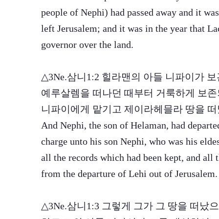
people of Nephi) had passed away and it was
left Jerusalem; and it was in the year that L
governor over the land.
△3Ne.삼니1:2 힐라맨의 아들 니파이가
예루살렘을 떠나던 때부터 거룩하게 보존되
니파이에게 맡기고 제이라헤믈라 땅을 
And Nephi, the son of Helaman, had departed
charge unto his son Nephi, who was his eldes
all the records which had been kept, and all
from the departure of Lehi out of Jerusalem.
△3Ne.삼니1:3 그렇게 그가 그 땅을 떠