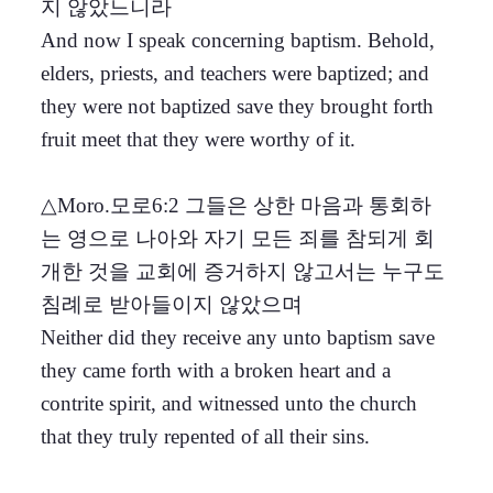
지 않았느니라
And now I speak concerning baptism. Behold,
elders, priests, and teachers were baptized; and
they were not baptized save they brought forth
fruit meet that they were worthy of it.
△Moro.모로6:2 그들은 상한 마음과 통회하
는 영으로 나아와 자기 모든 죄를 참되게 회
개한 것을 교회에 증거하지 않고서는 누구도
침례로 받아들이지 않았으며
Neither did they receive any unto baptism save
they came forth with a broken heart and a
contrite spirit, and witnessed unto the church
that they truly repented of all their sins.