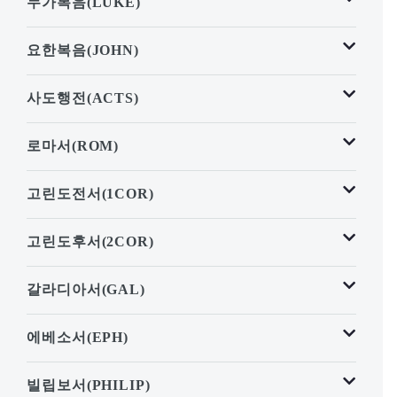
누가복음(LUKE)
요한복음(JOHN)
사도행전(ACTS)
로마서(ROM)
고린도전서(1COR)
고린도후서(2COR)
갈라디아서(GAL)
에베소서(EPH)
빌립보서(PHILIP)