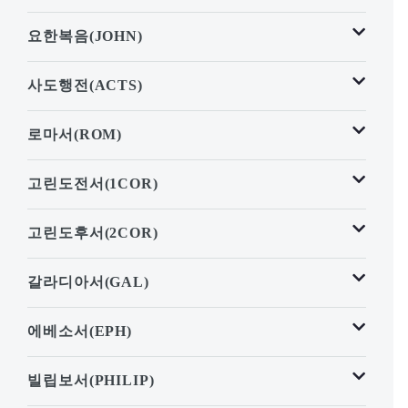
요한복음(JOHN)
사도행전(ACTS)
로마서(ROM)
고린도전서(1COR)
고린도후서(2COR)
갈라디아서(GAL)
에베소서(EPH)
빌립보서(PHILIP)