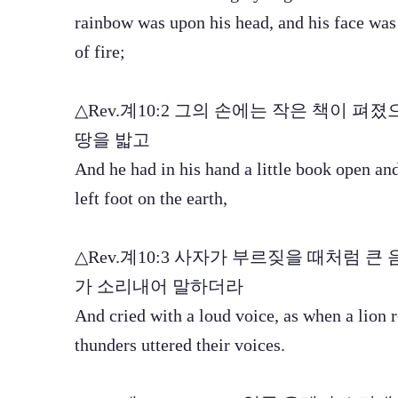
rainbow was upon his head, and his face was a
of fire;
△Rev.계10:2 그의 손에는 작은 책이 
땅을 밟고
And he had in his hand a little book open and 
left foot on the earth,
△Rev.계10:3 사자가 부르짖을 때처럼 
가 소리내어 말하더라
And cried with a loud voice, as when a lion 
thunders uttered their voices.