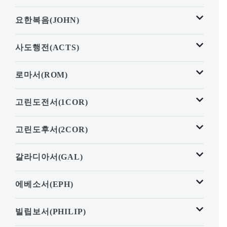
요한복음(JOHN)
사도행전(ACTS)
로마서(ROM)
고린도전서(1COR)
고린도후서(2COR)
갈라디아서(GAL)
에베소서(EPH)
빌립보서(PHILIP)