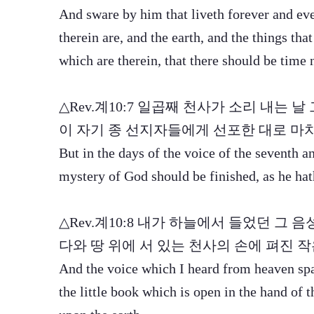
And sware by him that liveth forever and eve
therein are, and the earth, and the things that
which are therein, that there should be time 
△Rev.계10:7 일곱째 천사가 소리 내는 
이 자기 종 선지자들에게 선포한 대로 마
But in the days of the voice of the seventh a
mystery of God should be finished, as he hath
△Rev.계10:8 내가 하늘에서 들었던 그
다와 땅 위에 서 있는 천사의 손에 펴진 
And the voice which I heard from heaven spa
the little book which is open in the hand of 