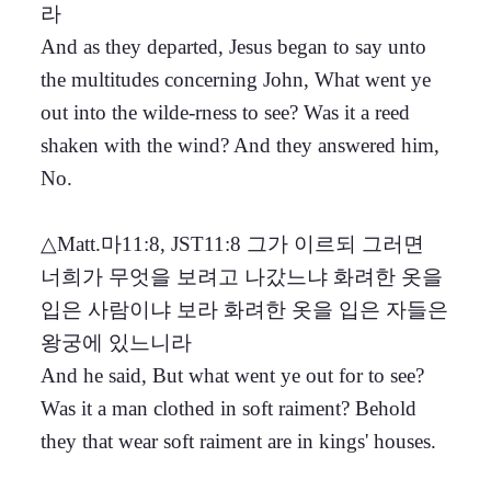
라
And as they departed, Jesus began to say unto
the multitudes concerning John, What went ye
out into the wilde-rness to see? Was it a reed
shaken with the wind? And they answered him,
No.
△Matt.마11:8, JST11:8 그가 이르되 그러면
너희가 무엇을 보려고 나갔느냐 화려한 옷을
입은 사람이냐 보라 화려한 옷을 입은 자들은
왕궁에 있느니라
And he said, But what went ye out for to see?
Was it a man clothed in soft raiment? Behold
they that wear soft raiment are in kings' houses.