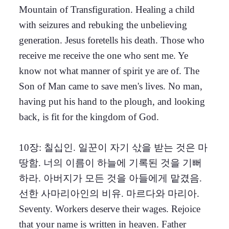
Mountain of Transfiguration. Healing a child
with seizures and rebuking the unbelieving
generation. Jesus foretells his death. Those who
receive me receive the one who sent me. Ye
know not what manner of spirit ye are of. The
Son of Man came to save men's lives. No man,
having put his hand to the plough, and looking
back, is fit for the kingdom of God.
10장: 칠십인. 일꾼이 자기 삯을 받는 것은 마
땅함. 너의 이름이 하늘에 기록된 것을 기뻐
하라. 아버지가 모든 것을 아들에게 맡겼음.
선한 사마리아인의 비유. 마르다와 마리아.
Seventy. Workers deserve their wages. Rejoice
that your name is written in heaven. Father