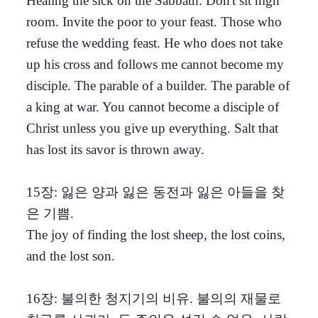
Healing the sick on the Sabbath. Don't sit high
room. Invite the poor to your feast. Those who
refuse the wedding feast. He who does not take
up his cross and follows me cannot become my
disciple. The parable of a builder. The parable of
a king at war. You cannot become a disciple of
Christ unless you give up everything. Salt that
has lost its savor is thrown away.
15장: 잃은 양과 잃은 동전과 잃은 아들을 찾
은 기쁨.
The joy of finding the lost sheep, the lost coins,
and the lost son.
16장: 불의한 청지기의 비유. 불의의 재물로