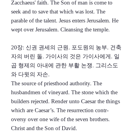
Zacchaeus' faith. The Son of man is come to
seek and to save that which was lost. The
parable of the talent. Jesus enters Jerusalem. He
wept over Jerusalem. Cleansing the temple.
20장: 신권 권세의 근원. 포도원의 농부. 건축
자의 버린 돌. 가이사의 것은 가이사에게. 일
곱 형제의 아내에 관한 부활 논쟁. 그리스도
와 다윗의 자손.
The source of priesthood authority. The
husbandmen of vineyard. The stone which the
builders rejected. Render unto Caesar the things
which are Caesar’s. The resurrection contr-
oversy over one wife of the seven brothers.
Christ and the Son of David.