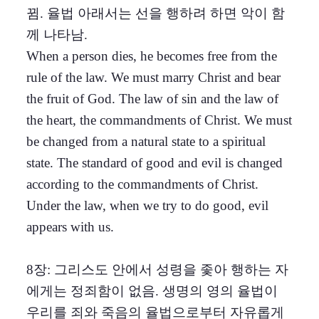
뀜. 율법 아래서는 선을 행하려 하면 악이 함
께 나타남.
When a person dies, he becomes free from the
rule of the law. We must marry Christ and bear
the fruit of God. The law of sin and the law of
the heart, the commandments of Christ. We must
be changed from a natural state to a spiritual
state. The standard of good and evil is changed
according to the commandments of Christ.
Under the law, when we try to do good, evil
appears with us.
8장: 그리스도 안에서 성령을 좇아 행하는 자
에게는 정죄함이 없음. 생명의 영의 율법이
우리를 죄와 죽음의 율법으로부터 자유롭게