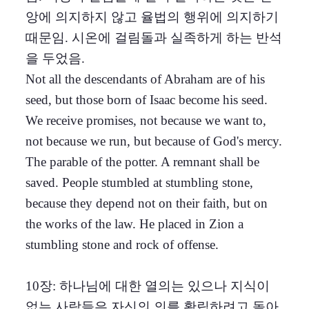
앙에 의지하지 않고 율법의 행위에 의지하기
때문임. 시온에 걸림돌과 실족하게 하는 반석
을 두었음.
Not all the descendants of Abraham are of his
seed, but those born of Isaac become his seed.
We receive promises, not because we want to,
not because we run, but because of God's mercy.
The parable of the potter. A remnant shall be
saved. People stumbled at stumbling stone,
because they depend not on their faith, but on
the works of the law. He placed in Zion a
stumbling stone and rock of offense.
10장: 하나님에 대한 열의는 있으나 지식이
없는 사람들은 자신의 의를 확립하려고 돌아