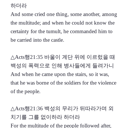
하더라
And some cried one thing, some another, among
the multitude; and when he could not know the
certainty for the tumult, he commanded him to
be carried into the castle.
△Acts행21:35 바울이 계단 위에 이르렀을 때
백성의 폭력으로 인해 병사들에게 들려가니
And when he came upon the stairs, so it was,
that he was borne of the soldiers for the violence
of the people.
△Acts행21:36 백성의 무리가 뒤따라가며 외
치기를 그를 없이하라 하더라
For the multitude of the people followed after,