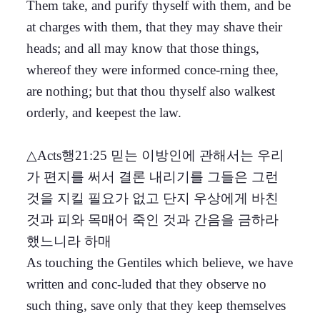
Them take, and purify thyself with them, and be
at charges with them, that they may shave their
heads; and all may know that those things,
whereof they were informed conce-rning thee,
are nothing; but that thou thyself also walkest
orderly, and keepest the law.
△Acts행21:25 믿는 이방인에 관해서는 우리
가 편지를 써서 결론 내리기를 그들은 그런
것을 지킬 필요가 없고 단지 우상에게 바친
것과 피와 목매어 죽인 것과 간음을 금하라
했느니라 하매
As touching the Gentiles which believe, we have
written and conc-luded that they observe no
such thing, save only that they keep themselves